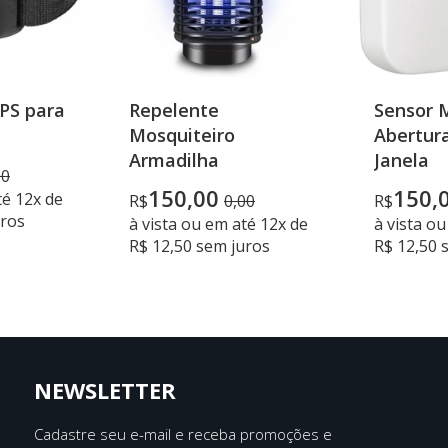
PS para
Repelente
Sensor 
Mosquiteiro
Abertura
Armadilha
Janela
00
150,00
150,
té 12x de
R$
0,00
R$
uros
à vista ou em até 12x de
à vista o
R$ 12,50 sem juros
R$ 12,50 
NEWSLETTER
Cadastre seu e-mail e receba promoções e