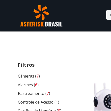
Filtros
Câmeras (
7
)
Alarmes (
6
)
Rastreamento (
7
)
Controle de Acesso (
1
)
Cartões de Memória (
0
)