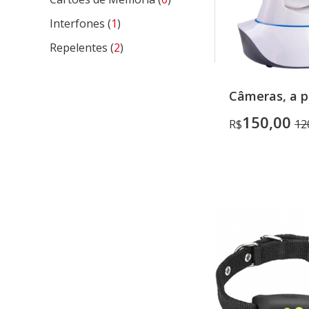
Interfones (
1
)
Repelentes (
2
)
Câmeras, a pa
150,00
R$
12