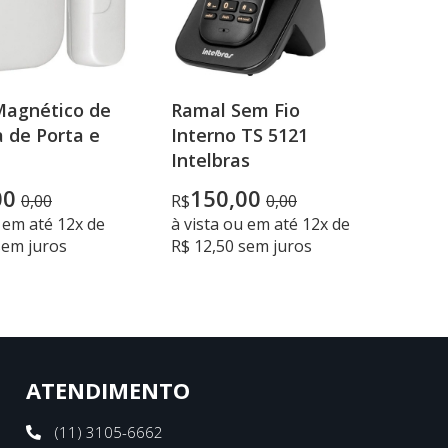
Magnético de
Ramal Sem Fio
 de Porta e
Interno TS 5121
Intelbras
00
150,00
0,00
R$
0,00
u em até 12x de
à vista ou em até 12x de
sem juros
R$ 12,50 sem juros
ATENDIMENTO
(11) 3105-6662