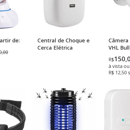
rtir de:
Central de Choque e
Câmera 
Cerca Elétrica
VHL Bul
0,00
150,
R$
à vista o
R$ 12,50 